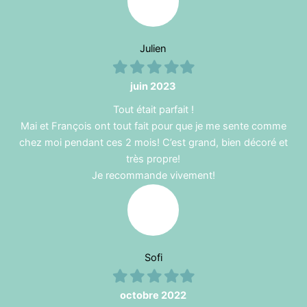
Julien
Filled
Filled
Filled
Filled
Filled
star
star
star
star
star
juin 2023
Tout était parfait !
Mai et François ont tout fait pour que je me sente comme
chez moi pendant ces 2 mois! C’est grand, bien décoré et
très propre!
Je recommande vivement!
Sofi
Filled
Filled
Filled
Filled
Filled
star
star
star
star
star
octobre 2022