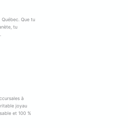
 à Québec. Que tu
anète, tu
.
uccursales à
ritable joyau
sable et 100 %