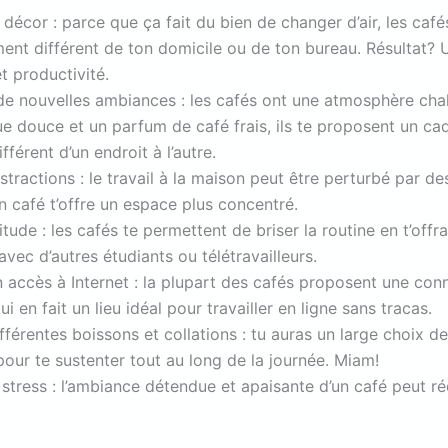
écor : parce que ça fait du bien de changer d’air, les café
ent différent de ton domicile ou de ton bureau. Résultat? 
et productivité.
e nouvelles ambiances : les cafés ont une atmosphère cha
e douce et un parfum de café frais, ils te proposent un ca
ifférent d’un endroit à l’autre.
istractions : le travail à la maison peut être perturbé par de
n café t’offre un espace plus concentré.
litude : les cafés te permettent de briser la routine en t’offra
 avec d’autres étudiants ou télétravailleurs.
un accès à Internet : la plupart des cafés proposent une con
qui en fait un lieu idéal pour travailler en ligne sans tracas.
férentes boissons et collations : tu auras un large choix d
pour te sustenter tout au long de la journée. Miam!
stress : l’ambiance détendue et apaisante d’un café peut réd