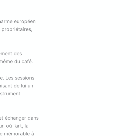
charme européen
 propriétaires,
rement des
 même du café.
e. Les sessions
isant de lui un
nstrument
r et échanger dans
 où l’art, la
nce mémorable à