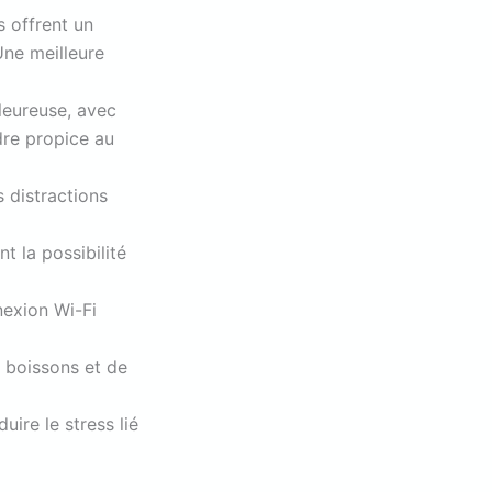
s offrent un
Une meilleure
leureuse, avec
dre propice au
s distractions
nt la possibilité
nexion Wi-Fi
e boissons et de
uire le stress lié