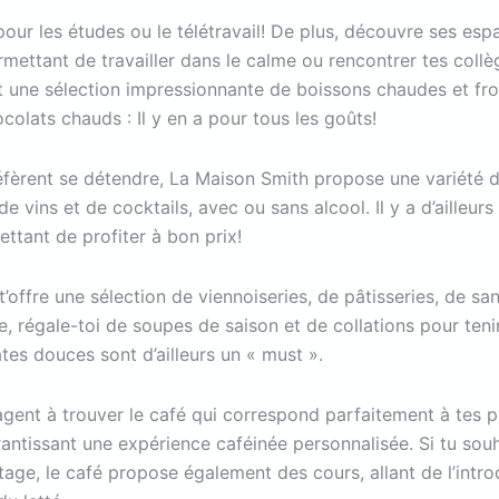
pour les études ou le télétravail! De plus, découvre ses es
mettant de travailler dans le calme ou rencontrer tes collè
 une sélection impressionnante de boissons chaudes et froi
olats chauds : Il y en a pour tous les goûts!
éfèrent se détendre, La Maison Smith propose une variété d
e vins et de cocktails, avec ou sans alcool. Il y a d’ailleurs
ettant de profiter à bon prix!
’offre une sélection de viennoiseries, de pâtisseries, de s
, régale-toi de soupes de saison et de collations pour tenir
ates douces sont d’ailleurs un « must ».
gagent à trouver le café qui correspond parfaitement à tes 
rantissant une expérience caféinée personnalisée. Si tu sou
age, le café propose également des cours, allant de l’intro