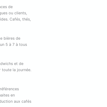
paces de
gues ou clients,
des. Cafés, thés,
e bières de
 un 5 à 7 à tous
andwichs et de
 toute la journée.
préférences
haites en
duction aux cafés