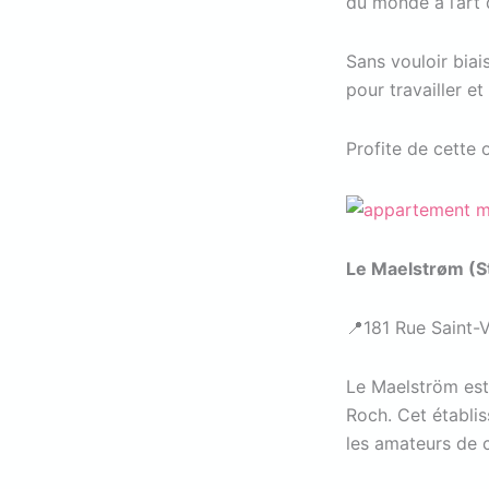
du monde à l’art 
Sans vouloir biai
pour travailler e
Profite de cette 
Le Maelstrøm (S
📍181 Rue Saint-V
Le Maelström est 
Roch. Cet établi
les amateurs de c