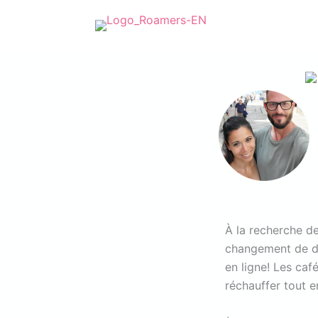
Aller
au
contenu
À la recherche de
changement de déc
en ligne! Les caf
réchauffer tout e