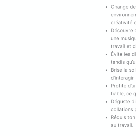
Change de d
environnem
créativité 
Découvre d
une musiqu
travail et d
Évite les d
tandis qu’u
Brise la so
d’interagir
Profite d’
fiable, ce 
Déguste dif
collations 
Réduis ton 
au travail.